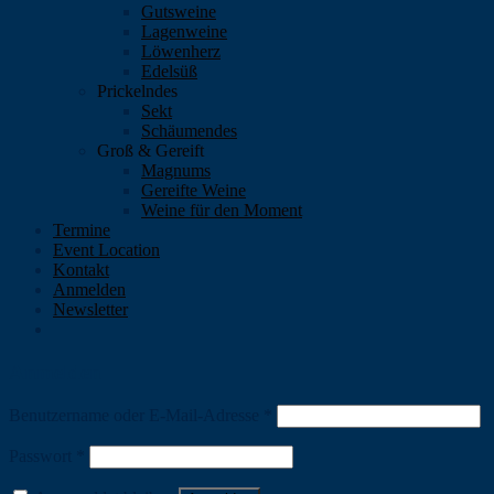
Gutsweine
Lagenweine
Löwenherz
Edelsüß
Prickelndes
Sekt
Schäumendes
Groß & Gereift
Magnums
Gereifte Weine
Weine für den Moment
Termine
Event Location
Kontakt
Anmelden
Newsletter
Anmelden
Benutzername oder E-Mail-Adresse
*
Passwort
*