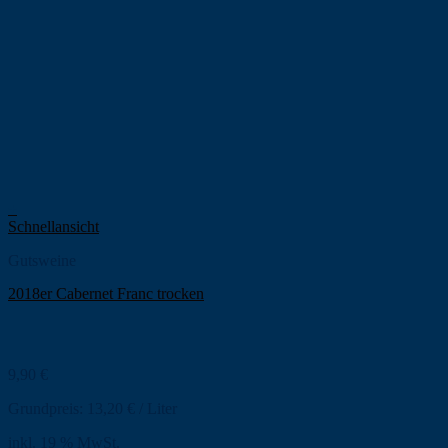
+
Schnellansicht
Gutsweine
2018er Cabernet Franc trocken
9,90
€
Grundpreis:
13,20
€
/
Liter
inkl. 19 % MwSt.