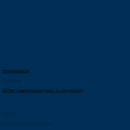
+
Schnellansicht
Gutsweine
2024er Spätburgunder blanc de noir trocken
9,00
€
Grundpreis:
11,73
€
/
Liter