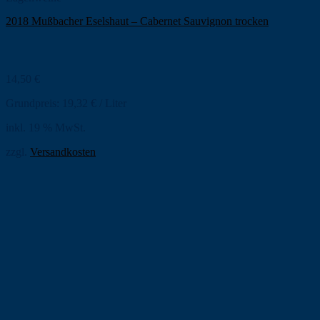
2018 Mußbacher Eselshaut – Cabernet Sauvignon trocken
14,50
€
Grundpreis:
19,32
€
/
Liter
inkl. 19 % MwSt.
zzgl.
Versandkosten