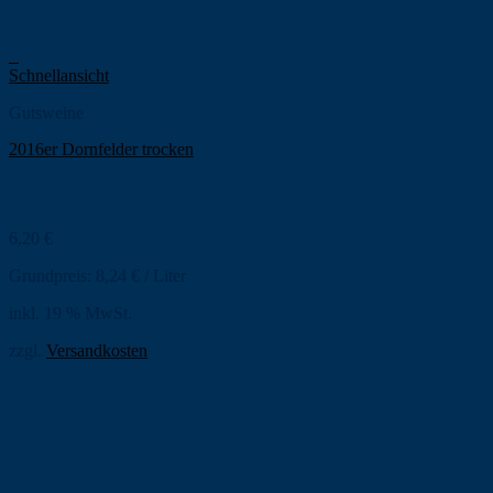
+
Schnellansicht
Gutsweine
2016er Dornfelder trocken
6,20
€
Grundpreis:
8,24
€
/
Liter
inkl. 19 % MwSt.
zzgl.
Versandkosten