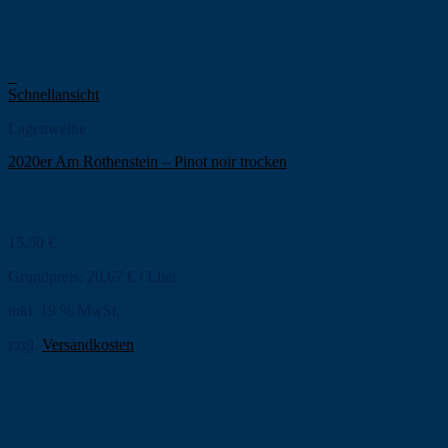
+
Schnellansicht
Lagenweine
2020er Am Rothenstein – Pinot noir trocken
15,50
€
Grundpreis:
20,67
€
/
Liter
inkl. 19 % MwSt.
zzgl.
Versandkosten