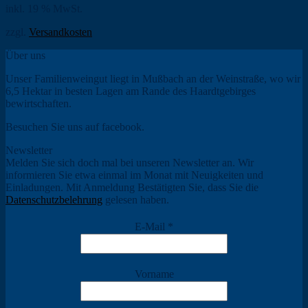
inkl. 19 % MwSt.
zzgl.
Versandkosten
Über uns
Unser Familienweingut liegt in Mußbach an der Weinstraße, wo wir
6,5 Hektar in besten Lagen am Rande des Haardtgebirges
bewirtschaften.
Besuchen Sie uns auf facebook.
Newsletter
Melden Sie sich doch mal bei unseren Newsletter an. Wir
informieren Sie etwa einmal im Monat mit Neuigkeiten und
Einladungen. Mit Anmeldung Bestätigten Sie, dass Sie die
Datenschutzbelehrung
gelesen haben.
E-Mail
*
Vorname