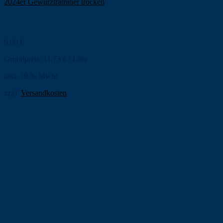
2024er Gewürztraminer trocken
9,00
€
Grundpreis:
11,73
€
/
Liter
inkl. 19 % MwSt.
zzgl.
Versandkosten