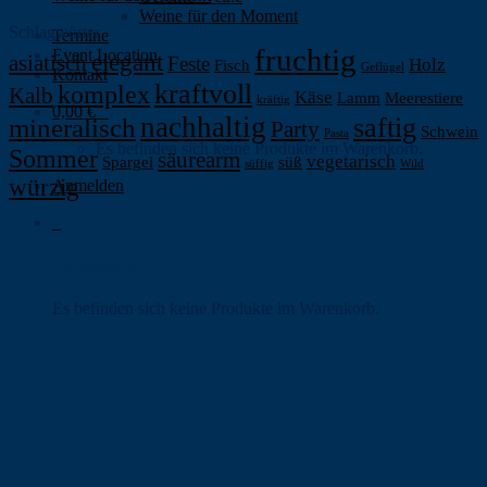
Weine für den Moment
Schlagwörter
Termine
fruchtig
Event Location
elegant
asiatisch
Feste
Holz
Fisch
Geflügel
Kontakt
kraftvoll
komplex
Kalb
Käse
Lamm
Meerestiere
kräftig
0,00
€
0
nachhaltig
saftig
mineralisch
Party
Schwein
Pasta
Es befinden sich keine Produkte im Warenkorb.
Sommer
säurearm
vegetarisch
Spargel
süß
süffig
Wild
würzig
Anmelden
0
Warenkorb
Es befinden sich keine Produkte im Warenkorb.