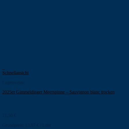
+
Schnellansicht
Lagenweine
2025er Gimmeldinger Meerspinne – Sauvignon blanc trocken
11,50
€
Grundpreis:
13,87
€
/
Liter