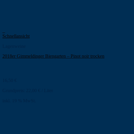
+
Schnellansicht
Lagenweine
2018er Gimmeldinger Biengarten – Pinot noir trocken
16,50
€
Grundpreis:
22,00
€
/
Liter
inkl. 19 % MwSt.