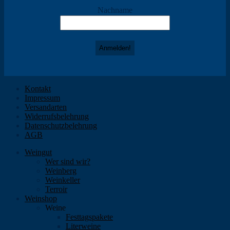
Nachname
Kontakt
Impressum
Versandarten
Widerrufsbelehrung
Datenschutzbelehrung
AGB
Weingut
Wer sind wir?
Weinberg
Weinkeller
Terroir
Weinshop
Weine
Festtagspakete
Literweine