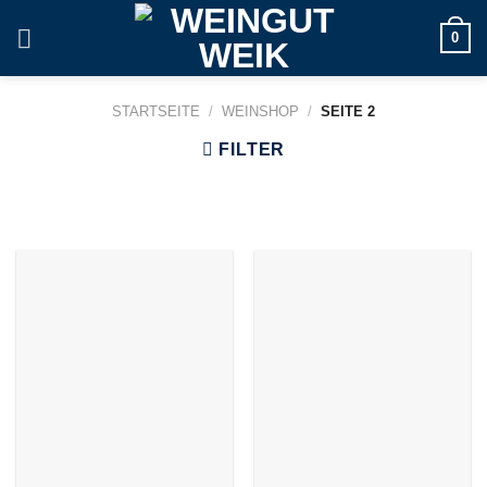
Skip
0
to
content
STARTSEITE
/
WEINSHOP
/
SEITE 2
FILTER