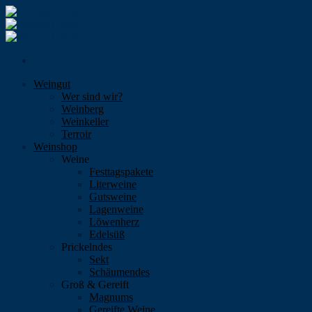
Skip
to
content
Weingut
Wer sind wir?
Weinberg
Weinkeller
Terroir
Weinshop
Weine
Festtagspakete
Literweine
Gutsweine
Lagenweine
Löwenherz
Edelsüß
Prickelndes
Sekt
Schäumendes
Groß & Gereift
Magnums
Gereifte Weine