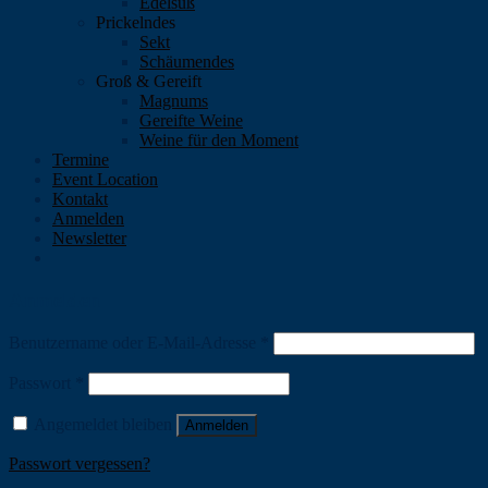
Edelsüß
Prickelndes
Sekt
Schäumendes
Groß & Gereift
Magnums
Gereifte Weine
Weine für den Moment
Termine
Event Location
Kontakt
Anmelden
Newsletter
Anmelden
Benutzername oder E-Mail-Adresse
*
Passwort
*
Angemeldet bleiben
Anmelden
Passwort vergessen?