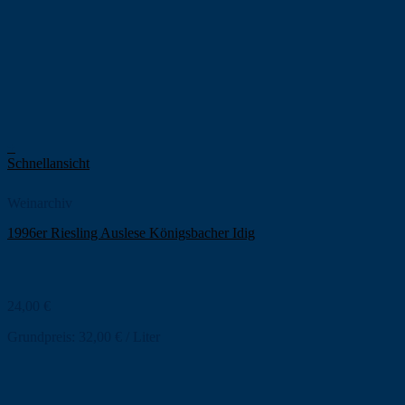
+
Schnellansicht
Weinarchiv
1996er Riesling Auslese Königsbacher Idig
24,00
€
Grundpreis:
32,00
€
/
Liter