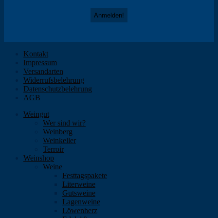
Kontakt
Impressum
Versandarten
Widerrufsbelehrung
Datenschutzbelehrung
AGB
Weingut
Wer sind wir?
Weinberg
Weinkeller
Terroir
Weinshop
Weine
Festtagspakete
Literweine
Gutsweine
Lagenweine
Löwenherz