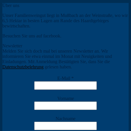
Über uns
Unser Familienweingut liegt in Mußbach an der Weinstraße, wo wir
6,5 Hektar in besten Lagen am Rande des Haardtgebirges
bewirtschaften.
Besuchen Sie uns auf facebook.
Newsletter
Melden Sie sich doch mal bei unseren Newsletter an. Wir
informieren Sie etwa einmal im Monat mit Neuigkeiten und
Einladungen. Mit Anmeldung Bestätigten Sie, dass Sie die
Datenschutzbelehrung
gelesen haben.
E-Mail
*
Vorname
Nachname