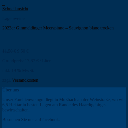
+
Schnellansicht
Lagenweine
2023er Gimmeldinger Meerspinne – Sauvignon blanc trocken
11,50
€
9,50
€
Grundpreis:
13,87
€
/
Liter
inkl. 19 % MwSt.
zzgl.
Versandkosten
Über uns
Unser Familienweingut liegt in Mußbach an der Weinstraße, wo wir
6,5 Hektar in besten Lagen am Rande des Haardtgebirges
bewirtschaften.
Besuchen Sie uns auf facebook.