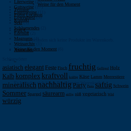
Literweine
(2)
Weine für den Moment
Gutsweine
(17)
Termine
Lagenweine
(11)
Event Location
Löwenherz
(5)
Kontakt
Sekt
(3)
Schäumendes
(2)
0,00
€
0
Edelsüß
(2)
Magnums
(4)
Es befinden sich keine Produkte im Warenkorb.
Weinarchiv
(1)
Weine für den Moment
(6)
Anmelden
Schlagwörter
0
fruchtig
elegant
asiatisch
Feste
Holz
Fisch
Geflügel
Warenkorb
kraftvoll
komplex
Kalb
Käse
Lamm
Meerestiere
kräftig
nachhaltig
Es befinden sich keine Produkte im Warenkorb.
saftig
mineralisch
Party
Schwein
Pasta
Sommer
säurearm
vegetarisch
Spargel
süß
süffig
Wild
würzig