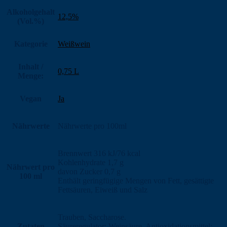
Alkoholgehalt
12,5%
(Vol.%)
Kategorie
Weißwein
Inhalt /
0,75 L
Menge:
Vegan
Ja
Nährwerte
Nährwerte pro 100ml
Brennwert 316 kJ/76 kcal
Kohlenhydrate 1,7 g
Nährwert pro
davon Zucker 0,7 g
100 ml
Enthält geringfügige Mengen von Fett, gesättigte
Fettsäuren, Eiweiß und Salz
Trauben, Saccharose.
Zutaten
Säureregulator: Weinsäure, Antioxidationsmittel: