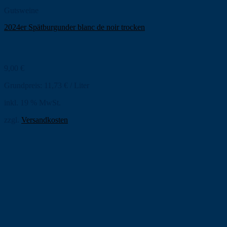
Gutsweine
2024er Spätburgunder blanc de noir trocken
9,00
€
Grundpreis:
11,73
€
/
Liter
inkl. 19 % MwSt.
zzgl.
Versandkosten