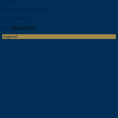
13,50
€
Grundpreis:
18,00
€
/
Liter
inkl. 19 % MwSt.
zzgl.
Versandkosten
Angebot!