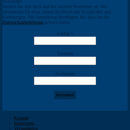
Newsletter
Melden Sie sich doch mal bei unseren Newsletter an. Wir
informieren Sie etwa einmal im Monat mit Neuigkeiten und
Einladungen. Mit Anmeldung Bestätigten Sie, dass Sie die
Datenschutzbelehrung
gelesen haben.
E-Mail
*
Vorname
Nachname
Kontakt
Impressum
Versandarten