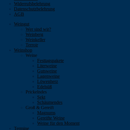
Widerrufsbelehrung
Datenschutzbelehrung
AGB
Weingut
Wer sind wir?
Weinberg
Weinkeller
Terroir
Weinshop
Weine
Festtagspakete
Literweine
Gutsweine
Lagenweine
Löwenherz
Edelsüß
Prickelndes
Sekt
Schäumendes
Groß & Gereift
Magnums
Gereifte Weine
Weine für den Moment
Termine