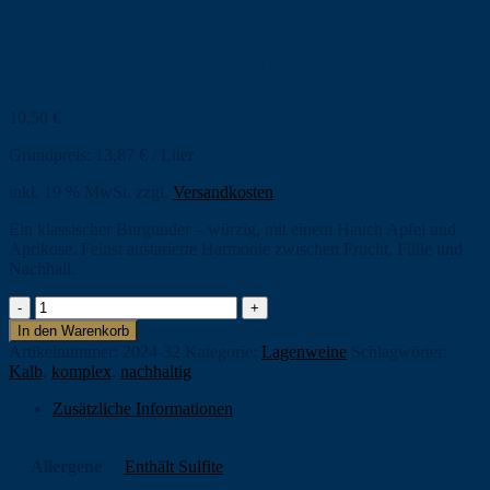
2024er Mussbacher Eselhaut –
Weißburgunder trocken
10,50
€
Grundpreis:
13,87
€
/
Liter
inkl. 19 % MwSt.
zzgl.
Versandkosten
Ein klassischer Burgunder – würzig, mit einem Hauch Apfel und
Aprikose. Feinst austarierte Harmonie zwischen Frucht, Fülle und
Nachhall.
2024er
Mussbacher
In den Warenkorb
Eselhaut
Artikelnummer:
2024-32
Kategorie:
Lagenweine
Schlagwörter:
-
Kalb
,
komplex
,
nachhaltig
Weißburgunder
trocken
Zusätzliche Informationen
Menge
Allergene
Enthält Sulfite