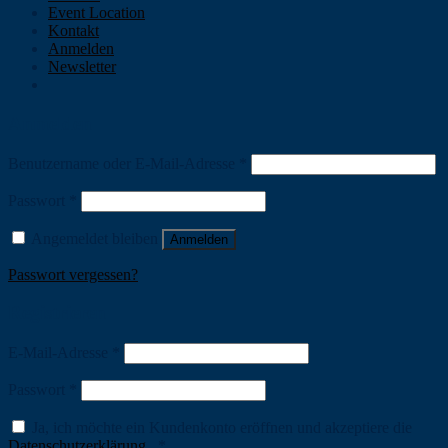
Event Location
Kontakt
Anmelden
Newsletter
Anmelden
Benutzername oder E-Mail-Adresse
*
Passwort
*
Angemeldet bleiben
Anmelden
Passwort vergessen?
Registrieren
E-Mail-Adresse
*
Passwort
*
Ja, ich möchte ein Kundenkonto eröffnen und akzeptiere die
Datenschutzerklärung
.
*