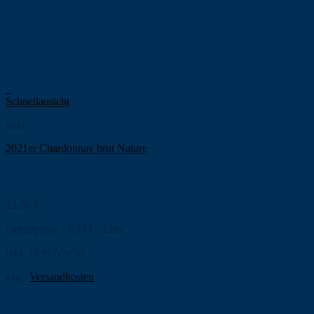
+
Schnellansicht
Sekt
2021er Chardonnay brut Nature
13,50
€
Grundpreis:
17,33
€
/
Liter
inkl. 19 % MwSt.
zzgl.
Versandkosten